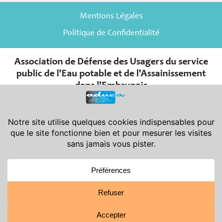
Mentions Légales
Politique de Confidentialité
Association de Défense des Usagers du service
public de l'Eau potable et de l'Assainissement
dans l'Embrunais
er
Association de la Loi du 1
juillet 1901 et de son décret d’application
du 16 août 1901.
Déclarée en Préfecture des Hautes-Alpes le 08-11-2007 sous le
n° W052001966 - Publiée au J.O. le 24-11-2007
Siège Social : Aduea - 6 rue Saint-Pierre - 05200 Embrun
Siège Administratif : Aduea - 47 rue Victor Maurel - 05200 Embrun
© 2021-2026 ADUEA
Web Design |
Lucide Web