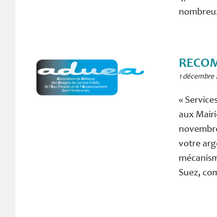
nombreu
RECOM
1 décembre 
« Service
aux Mairi
novembre
votre arg
mécanisme
Suez, co