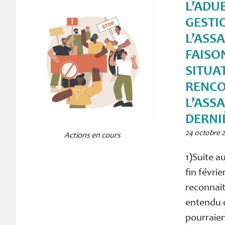
L’ADU
GESTI
L’ASS
FAISO
SITUA
RENCO
L’ASSA
DERNI
24 octobre 
Actions en cours
1)Suite a
fin févri
reconnait
entendu q
pourraie