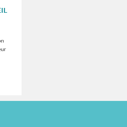
IL
on
eur