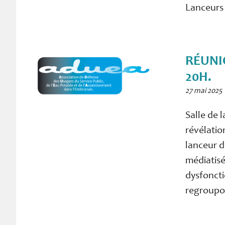
Lanceurs
RÉUNI
20H.
27 mai 2025
Salle de 
révélatio
lanceur d
médiatis
dysfonct
regroupon