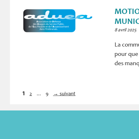
MOTIO
MUNICI
8 avril 2025
La commu
pour que 
des manqu
Page
1
…
Page
Page
2
9
→
suivant