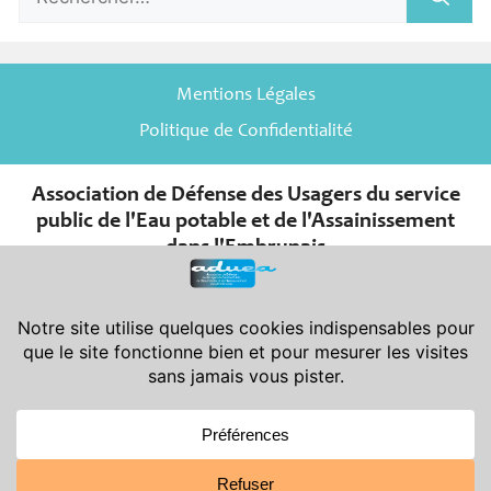
Mentions Légales
Politique de Confidentialité
Association de Défense des Usagers du service
public de l'Eau potable et de l'Assainissement
dans l'Embrunais
er
Association de la Loi du 1
juillet 1901 et de son décret d’application
du 16 août 1901.
Déclarée en Préfecture des Hautes-Alpes le 08-11-2007 sous le
n° W052001966 - Publiée au J.O. le 24-11-2007
Siège Social : Aduea - 6 rue Saint-Pierre - 05200 Embrun
Siège Administratif : Aduea - 47 rue Victor Maurel - 05200 Embrun