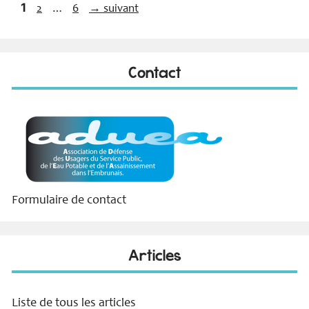
Page
1
…
Page
Page
2
6
→
suivant
Contact
Formulaire de contact
Articles
Liste de tous les articles