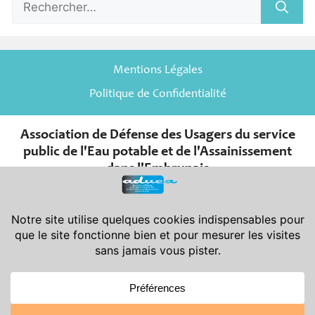
Mentions Légales
Politique de Confidentialité
Association de Défense des Usagers du service
public de l'Eau potable et de l'Assainissement
dans l'Embrunais
er
Association de la Loi du 1
juillet 1901 et de son décret d’application
du 16 août 1901.
Déclarée en Préfecture des Hautes-Alpes le 08-11-2007 sous le
n° W052001966 - Publiée au J.O. le 24-11-2007
Siège Social : Aduea - 6 rue Saint-Pierre - 05200 Embrun
Siège Administratif : Aduea - 47 rue Victor Maurel - 05200 Embrun