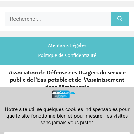
Rechercher :
Mentions Légales
Politique de Confidentialité
Association de Défense des Usagers du service
public de l'Eau potable et de l'Assainissement
dans l'Embrunais
er
Association de la Loi du 1
juillet 1901 et de son décret d’application
du 16 août 1901.
Déclarée en Préfecture des Hautes-Alpes le 08-11-2007 sous le
n° W052001966 - Publiée au J.O. le 24-11-2007
Siège Social : Aduea - 6 rue Saint-Pierre - 05200 Embrun
Siège Administratif : Aduea - 47 rue Victor Maurel - 05200 Embrun