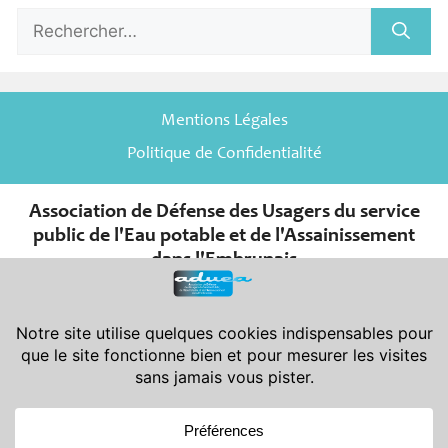
Rechercher :
Mentions Légales
Politique de Confidentialité
Association de Défense des Usagers du service
public de l'Eau potable et de l'Assainissement
dans l'Embrunais
er
Association de la Loi du 1
juillet 1901 et de son décret d’application
du 16 août 1901.
Déclarée en Préfecture des Hautes-Alpes le 08-11-2007 sous le
n° W052001966 - Publiée au J.O. le 24-11-2007
Siège Social : Aduea - 6 rue Saint-Pierre - 05200 Embrun
Siège Administratif : Aduea - 47 rue Victor Maurel - 05200 Embrun