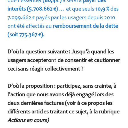
que l’essentiel
(80,4% )
a servi à
payer des
interêts
(5
.
708.662 €
) … et que seuls
10,9 %
des
7.099.662 € payés par les usagers depuis 2010
ont été affectés au
remboursement de la dette
(soit 775.367 €)
.
D’où la question suivante : Jusqu’à quand les
usagers acceptero
nt
de consentir et cautionner
ceci sans réagir collectivement ?
D’où la proposition : participez, sans crainte, à
l’action que nous avons déjà engagé lors des
deux dernières factures (voir à ce propos les
différents articles traitant ce sujet, à la rubrique
Actions en cours)