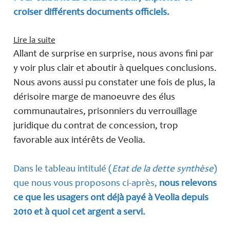
croiser différents documents officiels.
:
Lire la suite
Etat
Allant de surprise en surprise, nous avons fini par
de
y voir plus clair et aboutir à quelques conclusions.
la
Nous avons aussi pu constater une fois de plus, la
dette
dérisoire marge de manoeuvre des élus
à
communautaires, prisonniers du verrouillage
Veolia,
juridique du contrat de concession, trop
au
favorable aux intérêts de Veolia.
31-
12-
2021…
Dans le tableau intitulé (
Etat de la dette synthèse
)
selon
que nous vous proposons ci-après,
nous relevons
Veolia.
ce que les usagers ont déjà payé à Veolia depuis
2010 et à quoi cet argent a servi.