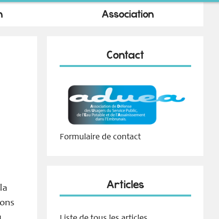
n
Association
Contact
Formulaire de contact
Articles
la
ions
u
Liste de tous les articles