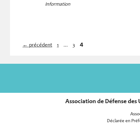
Information
Page
…
4
Page
Page
←
précédent
1
3
Association de Défense des U
Assoc
Déclarée en Préfe