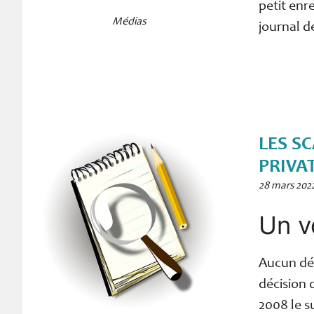
petit enr
Médias
journal d
LES S
PRIVA
28 mars 202
Un vo
Aucun déb
décision 
2008 le s