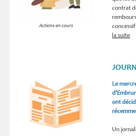
contrat d
rembours
concessif
Actions en cours
la suite
JOURN
Le mercre
d’Embrun
ont décid
récemmen
Un jornali