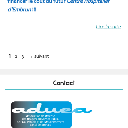
financer le coût du futur
Centre Hospitalier
d’Embrun
!!!
Lire la suite
Page
1
Page
Page
2
3
→
suivant
Contact