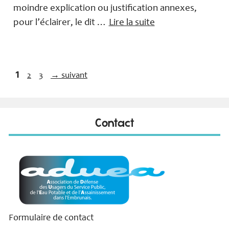
moindre explication ou justification annexes,
pour l’éclairer, le dit …
Lire la suite
Page
1
Page
Page
2
3
→
suivant
Contact
Formulaire de contact