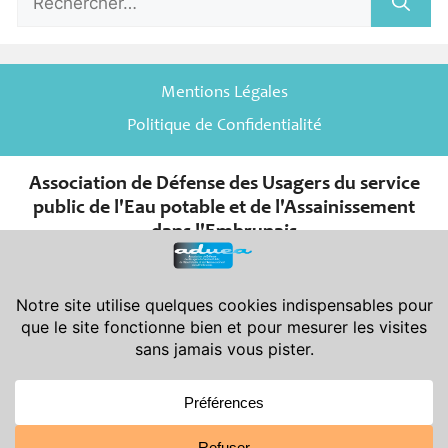
Mentions Légales
Politique de Confidentialité
Association de Défense des Usagers du service
public de l'Eau potable et de l'Assainissement
dans l'Embrunais
er
Association de la Loi du 1
juillet 1901 et de son décret d’application
du 16 août 1901.
Déclarée en Préfecture des Hautes-Alpes le 08-11-2007 sous le
n° W052001966 - Publiée au J.O. le 24-11-2007
Siège Social : Aduea - 6 rue Saint-Pierre - 05200 Embrun
Siège Administratif : Aduea - 47 rue Victor Maurel - 05200 Embrun