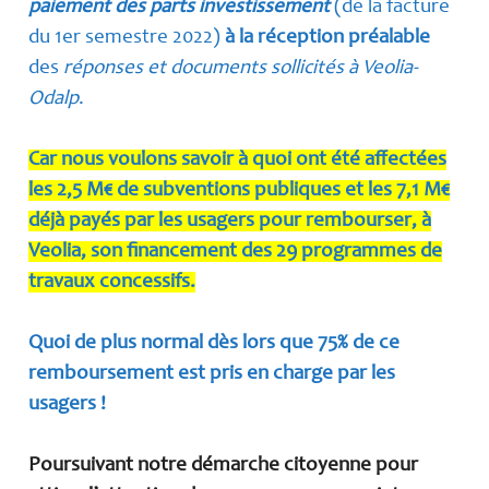
paiement des parts investissement
(de la facture
du 1er semestre 2022)
à la réception préalable
des
réponses et documents sollicités à Veolia-
Odalp
.
Car nous voulons savoir à quoi ont été affectées
les 2,5 M€ de subventions publiques et les 7,1 M€
déjà payés par les usagers pour rembourser, à
Veolia, son financement des 29 programmes de
travaux concessifs.
Quoi de plus normal dès lors que 75% de ce
remboursement est pris en charge par les
usagers !
Poursuivant notre démarche citoyenne pour