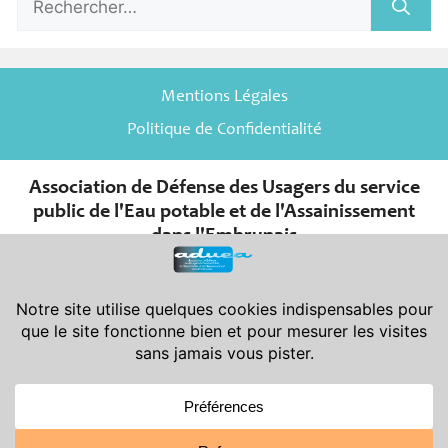
Mentions Légales
Politique de Confidentialité
Association de Défense des Usagers du service
public de l'Eau potable et de l'Assainissement
dans l'Embrunais
er
Association de la Loi du 1
juillet 1901 et de son décret d’application
du 16 août 1901.
Déclarée en Préfecture des Hautes-Alpes le 08-11-2007 sous le
n° W052001966 - Publiée au J.O. le 24-11-2007
Siège Social : Aduea - 6 rue Saint-Pierre - 05200 Embrun
Siège Administratif : Aduea - 47 rue Victor Maurel - 05200 Embrun