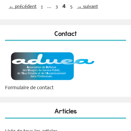
Page
…
4
Page
Page
Page
←
précédent
1
3
5
→
suivant
Contact
Formulaire de contact
Articles